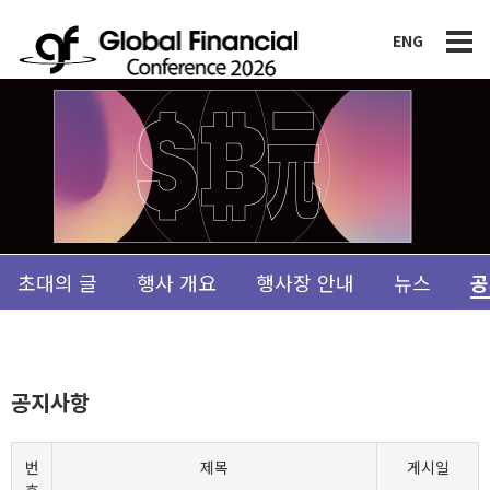
ENG
초대의 글
행사 개요
행사장 안내
뉴스
공
공지사항
번
제목
게시일