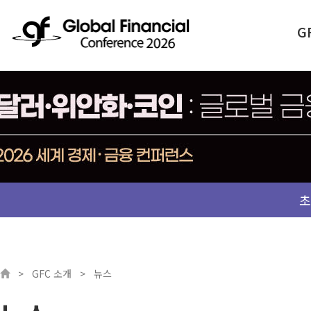
G
초
GFC 소개
뉴스