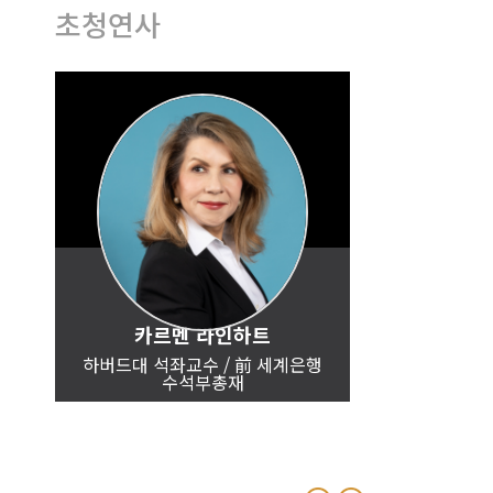
초청연사
카르멘 라인하트
과
하버드대 석좌교수 / 前 세계은행
수석부총재