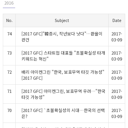
2016
No.
Subject
Date
74
[2017 GFC]"韓증시, 작년보다 낫다"…환율이
2017-
관건
03-09
73
[2017 GFC] 스타트업 대표들 "초불확실성 타개
2017-
키워드는 혁신"
03-09
72
배리 아이켄그린 "한국, 보호무역 타깃 가능성"
2017-
[2017 GFC]
03-09
71
[2017 GFC] 아이켄그린, 보호무역 우려…"한국
2017-
타깃 가능성"
03-09
70
[2017 GFC] `초불확실성의 시대…한국의 선택
2017-
은?
03-09