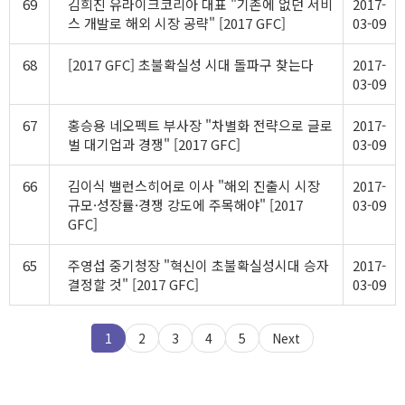
69
김희진 유라이크코리아 대표 "기존에 없던 서비
2017-
스 개발로 해외 시장 공략" [2017 GFC]
03-09
68
[2017 GFC] 초불확실성 시대 돌파구 찾는다
2017-
03-09
67
홍승용 네오펙트 부사장 "차별화 전략으로 글로
2017-
벌 대기업과 경쟁" [2017 GFC]
03-09
66
김이식 밸런스히어로 이사 "해외 진출시 시장
2017-
규모·성장률·경쟁 강도에 주목해야" [2017
03-09
GFC]
65
주영섭 중기청장 "혁신이 초불확실성시대 승자
2017-
결정할 것" [2017 GFC]
03-09
1
2
3
4
5
Next